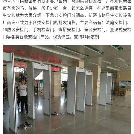
28号的时候新密市有很多客户咨询，想购买急诊安检门，不知道新密
市有卖的吗，价格一般多少钱一台，该怎么选择，在这里新密市路易
生安检就为大家介绍一下急诊安检门分销商，新密市路易生安检设备
厂商专业致力于各类安检门的批发销售，主要产品有：法庭安检门、
16防区安检门、手机检查门、煤矿安检门、全区安检门、测温式安检
门等各类智能安检门产品，现货供应，支持非标定制..