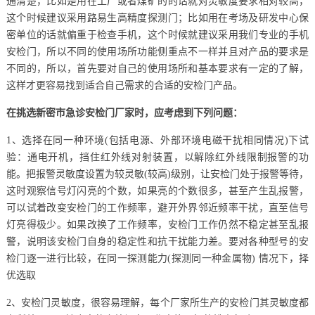
通清楚，比如是用在工厂或者煤矿的的话就对灵敏度要求相对较高，
这个时候建议采用路易生高精度探测门；比如用在考场及研发中心保
密单位的话就偏重于检查手机，这个时候就建议采用我们专业的手机
安检门，所以不同的使用场所功能侧重点不一样并且对产品的要求是
不同的，所以，首先要对自己的使用场所和基本要求有一定的了解，
这样才更容易找到适合自己需求的合适的安检门产品。
在挑选新密市急诊安检门厂家时，应考虑到下列问题：
1、选择在同一种环境(包括电源、外部环境电磁干扰相同情况)下试
验：通电开机，挡住红外线对射装置，以解除红外线限制报警的功
能。把报警灵敏度设置为较灵敏(较高)级别，让安检门处于报警等待，
这时观察信号灯闪亮的个数，如果亮的个数很多，甚至产生乱报警，
可以试着改变安检门的工作频率，避开外界邻近频率干扰，直至信号
灯亮得极少。如果改换了工作频率，安检门工作仍然不稳定甚至乱报
警，说明该安检门自身的稳定性和抗干扰能力差。要对各种型号的安
检门逐一进行比较，在同一探测能力(探测同一种金属物) 情况下，择
优选取
2、安检门灵敏度，很容易理解，每个厂家所生产的安检门其灵敏度都