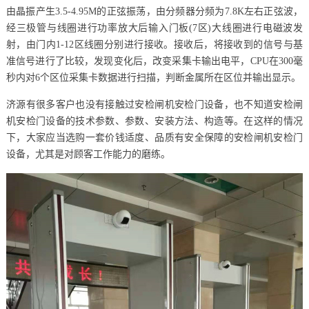
由晶振产生3.5-4.95M的正弦振荡，由分频器分频为7.8K左右正弦波，
经三极管与线圈进行功率放大后输入门板(7区)大线圈进行电磁波发
射，由门内1-12区线圈分别进行接收。接收后，将接收到的信号与基
准信号进行了比较，发现变化后，改变采集卡输出电平，CPU在300毫
秒内对6个区位采集卡数据进行扫描，判断金属所在区位并输出显示。
济源有很多客户也没有接触过安检闸机安检门设备，也不知道安检闸
机安检门设备的技术参数、参数、安装方法、构造等。在这样的情况
下，大家应当选购一套价钱适度、品质有安全保障的安检闸机安检门
设备，尤其是对顾客工作能力的磨练。