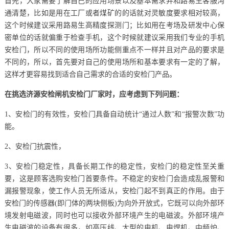
首先，大家需要了解自己的应用场景以及基本需求并和路易生客服沟
通清楚，比如是用在工厂或者煤矿的的话就对灵敏度要求相对较高，
这个时候建议采用路易生高精度探测门；比如用在考场及研发中心保
密单位的话就偏重于检查手机，这个时候就建议采用我们专业的手机
安检门，所以不同的使用场所功能侧重点不一样并且对产品的要求是
不同的，所以，首先要对自己的使用场所和基本要求有一定的了解，
这样才更容易找到适合自己需求的合适的安检门产品。
在挑选济源安检闸机安检门厂家时，应考虑到下列问题：
1、安检门的有效性，安检门具备自动统计“通过人数”和“报警次数”功
能。
2、安检门抗震性，
3、安检门稳定性，具备长期工作的稳定性，安检门的稳定性至关重
要，这是顾客选购安检门首要条件。不稳定的安检门会造成乱报警和
漏报警现象，使工作人员无所适从，安检门起不到真正的作用。由于
安检门的传感器(即门体的两块侧板)为向外开放式，它既可以向外部环
境发射电磁波，同时也可以接收外部环境产生的电磁波。外部环境产
生电磁波的设备有很多，如高压线、大型的电机、电焊机、中频炉、