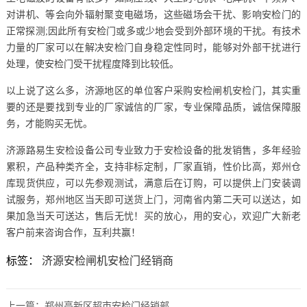
对讲机、等会向外辐射聚变电磁场，这些磁场会干扰、影响安检门的
正常探测;因此所有安检门或多或少地会受到外部环境的干扰。有技术
力量的厂家可以在解决安检门自身稳定性同时，能够对外部干扰进行
处理，使安检门受干扰程度降到比较低。
以上说了这么多，济源地区的单位客户采购安检闸机安检门，其实重
要的还是要找到专业的厂家诚信的厂家，专业保障品质，诚信保障服
务，才能购买无忧。
济源路易生安检设备公司专业致力于安检设备的批发销售，多年经验
累积，产品种类齐全，支持非标定制，厂家直销，性价比高，郑州仓
库现货供应，可以先参观测试，满意后在订购，可以提供上门安装调
试服务，郑州地区当天即可送货上门，河南省内第二天可以送达，如
果加急当天可送达，售后无忧！买的放心，用的安心，欢迎广大新老
客户前来咨询合作，互利共赢！
标签：
济源安检闸机安检门经销商
上一篇：
郑州高新区超市安检门经销部