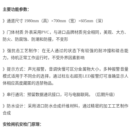
主要功能参数：
》通道尺寸 1980mm（高）×700mm（宽）×605mm（深）
》门体材质 外表采用PVC，与进口品牌材质完全相同，美观、大方、
防火、防腐蚀、防潮和防撞，不变形
》强抗击工艺制作：在无人通过的状态下有较强的耐冲撞和碰击能
力，待机正常工作运行时，不受外界因素影响
》提示方式：声光报警，音调快慢可区分金属物大小，多种报警音量
模式适用于不同合的选择，通过柱左右超亮LED报警灯可准确显示人
体相应高度藏匿的违禁物品。
》串行通讯：预留数据通讯接口，可与电脑联网。（后期升级）
》防水设计：采用进口防水合成纤维材料，通过精密的加工工艺制作
合成
安检闸机安检门原理：