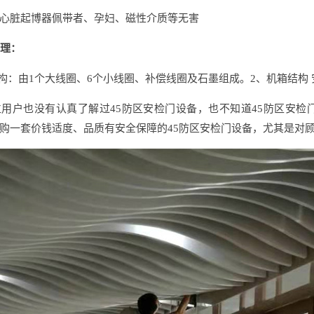
心脏起博器佩带者、孕妇、磁性介质等无害
原理：
结构：由1个大线圈、6个小线圈、补偿线圈及石墨组成。2、机箱结构 
用户也没有认真了解过45防区安检门设备，也不知道45防区安
购一套价钱适度、品质有安全保障的45防区安检门设备，尤其是对