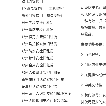
幼儿园安检门
45防区安检门
8区液晶安检门
工地安检门
和人体温度的快
毫米门安检门
摄像安检门
一种有效工具.
郑州考场安检门租赁
根据重量、数量
郑州酒店安检门租赁
属物品。
郑州博览会安检门租赁
郑州马拉松安检门租赁
主要功能参数：
郑州防水安检门租赁
》声光报警，可
郑州统计安检门租赁
》门体四侧安装
郑州金属安检门租赁
郑州人数统计安检门租赁
》按键操作或者
新密市临时活动安检门租赁
》中英文转换：
获嘉县活动安检门租赁
郑州陌生人识别安检门解决方案
》频段调节：具
郑州人脸识别安检门解决方案
排使用更多的安