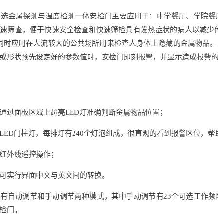
可选金属探测与温度检测一体安检门主要应用于：中学餐厅、学院
速筛查，便于快速安全检查和快速筛检具有发热症状的病人以减少
 同时应用在人流较大的公共场所用来检查人身体上隐藏的金属物品
或形状预先设定好的参数值时，安检门即刻报警，并显示造成报警
通过面板区域上超亮LED灯准确判断金属物品位置；
LED门柱灯，每排灯有240个灯泡组成，很直观的看到报警区位，
红外线遥控操作；
可实行界面中文与英文间的转换。
有自动调节和手动调节两种模式，其中手动调节有23个可选工作
检门。